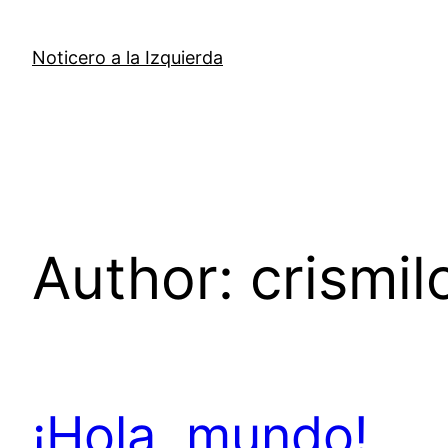
Skip
to
Noticero a la Izquierda
content
Author:
crismil
¡Hola, mundo!